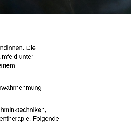
andinnen. Die
umfeld unter
 einem
perwahrnehmung
chminktechniken,
lentherapie. Folgende